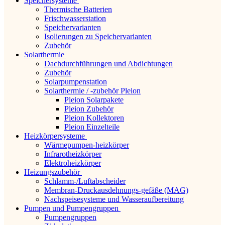
Speichersysteme
Thermische Batterien
Frischwasserstation
Speichervarianten
Isolierungen zu Speichervarianten
Zubehör
Solarthermie
Dachdurchführungen und Abdichtungen
Zubehör
Solarpumpenstation
Solarthermie / -zubehör Pleion
Pleion Solarpakete
Pleion Zubehör
Pleion Kollektoren
Pleion Einzelteile
Heizkörpersysteme
Wärmepumpen-heizkörper
Infrarotheizkörper
Elektroheizkörper
Heizungszubehör
Schlamm-/Luftabscheider
Membran-Druckausdehnungs-gefäße (MAG)
Nachspeisesysteme und Wasseraufbereitung
Pumpen und Pumpengruppen
Pumpengruppen